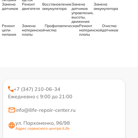
Замена
Ремонт
Восстановление
Замена
Замена
датчиков
двигателя
аккумулятора
датчиков
аккумулятора
управления,
высоты,
движения
Ремонт
Замена
Профилактическая
Ремонт
Очистка
цепи
материнской
чистка
материнской
датчиков
питания
платы
платы
+7 (347) 210-06-34
Ежедневно с 9:00 до 21:00
info@ilife-repair-center.ru
ул. Пархоменко, 96/98
Адрес сервисного центра iLife