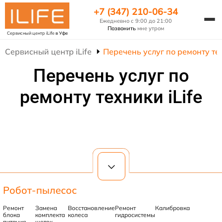
+7 (347) 210-06-34
Ежедневно с 9:00 до 21:00
Позвонить
мне утром
Сервисный центр iLife
в Уфе
Сервисный центр iLife
Перечень услуг по ремонту тех
Перечень услуг по
ремонту техники iLife
Робот-пылесос
Ремонт
Замена
Восстановление
Ремонт
Калибровка
блока
комплекта
колеса
гидросистемы
питания
щеток